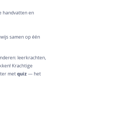
he handvatten en
rwijs samen op één
nderen: leerkrachten,
ekken! Krachtige
iter met
quiz
— het