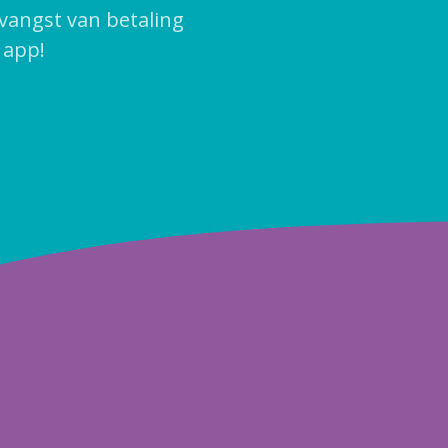
tvangst van betaling
 app!