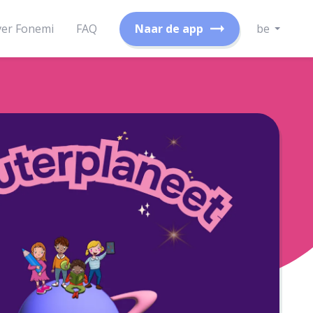
er Fonemi
FAQ
Naar de app
be