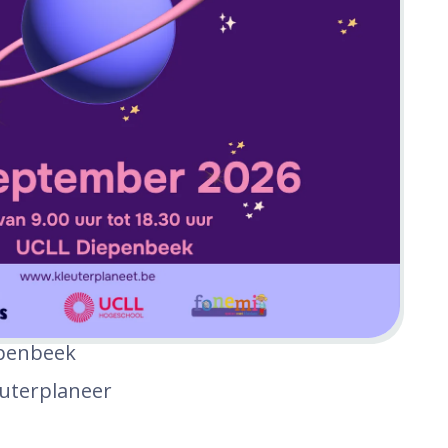
penbeek
euterplaneer