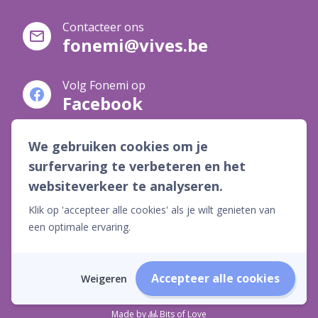
Contacteer ons
fonemi@vives.be
Volg Fonemi op
Facebook
Volg Fonemi op
We gebruiken cookies om je
YouTube
surfervaring te verbeteren en het
websiteverkeer te analyseren.
Volg Fonemi op
Klik op 'accepteer alle cookies' als je wilt genieten van
LinkedIn
een optimale ervaring.
Disclaimer en Privacyverklaring
Accepteer alle cookies
Weigeren
Product- en Dienstenovereenkomst
Made by
Bits of Love